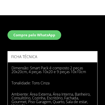
Compre pelo WhatsApp
FICHA TÉCNICA
Dimensão: Smart Pack é composto 2 peças
20x20cm, 4 peças 10x20 e 9 peças 10x10cm
Tonalidade:
Tons Cinza
Ambiente:
Área Externa
,
Área Interna
,
Banheiro
,
Consultório
,
Cozinha
,
Escritório
,
Fachada
,
Gourmet
,
Piso Garagem
,
Quarto
,
Sala de estar
,