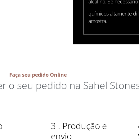
alcalino. Se necessário
químicos altamente di
amostra.
Faça seu pedido Online
er o seu pedido na Sahel Stone
o
3 . Produção e
envio