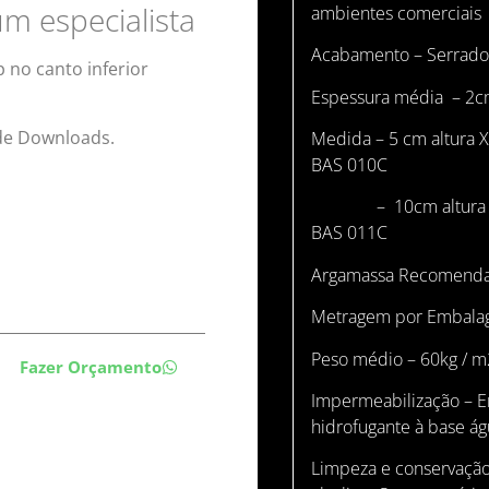
m especialista
ambientes comerciais
Acabamento – Serrado, 
 no canto inferior
Espessura média – 2c
 de Downloads.
Medida – 5 cm altura 
BAS 010C
– 10cm altura X c
BAS 011C
Argamassa Recomendad
Metragem por Embala
Peso médio – 60kg / m
Fazer Orçamento
Impermeabilização – E
hidrofugante à base á
Limpeza e conservação 