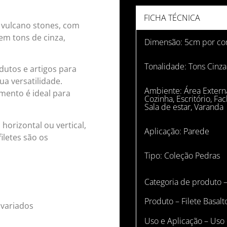
FICHA TÉCNICA
 vulcano stones, com
 em tons de cinza,
Dimensão: 5cm por co
Tonalidade:
Tons Cinza
dutos e artigos para
a versatilidade.
Ambiente:
Área Extern
mento é ideal para
Cozinha
,
Escritório
,
Fac
Sala de estar
,
Varanda
orizontal ou vertical,
Aplicação:
Parede
iletes são os
Tipo:
Coleção Pedras
Categoria de produto –
Produto – Filete Basalt
variados
Uso e Aplicação – Uso