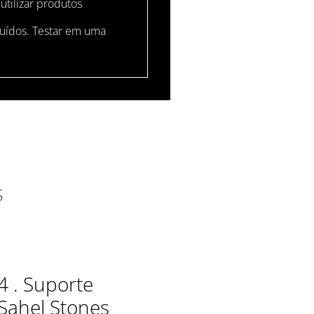
 utilizar produtos
luídos. Testar em uma
s
4 . Suporte
Sahel Stones