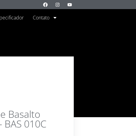
specificador
Contato
de Basalto
– BAS 010C