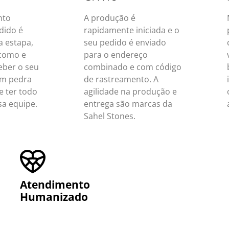
nto
A produção é
dido é
rapidamente iniciada e o
a estapa,
seu pedido é enviado
 como e
para o endereço
eber o seu
combinado e com código
em pedra
de rastreamento. A
e ter todo
agilidade na produção e
sa equipe.
entrega são marcas da
Sahel Stones.
Atendimento
Humanizado ​