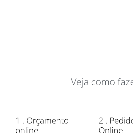
Veja como faz
1 . Orçamento
2 . Pedid
online​
Online