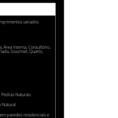
mprimentos variados
a
,
Área Interna
,
Consultório
,
hada
,
Gourmet
,
Quarto
,
 Pedras Naturais
o Natural
 em paredes residenciais e