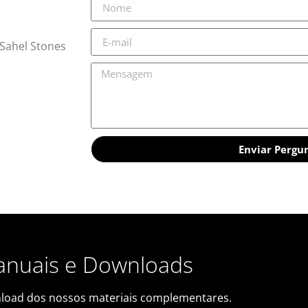
Sahel Stones
Enviar Pergu
nuais e Downloads
load dos nossos materiais complementares.