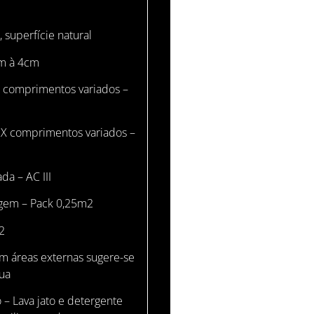
superfície natural
m à 4cm
X comprimentos variados –
omprimentos variados –
a – AC III
gem – Pack 0,25m2
2
m áreas externas sugere-se
gua
– Lava jato e detergente