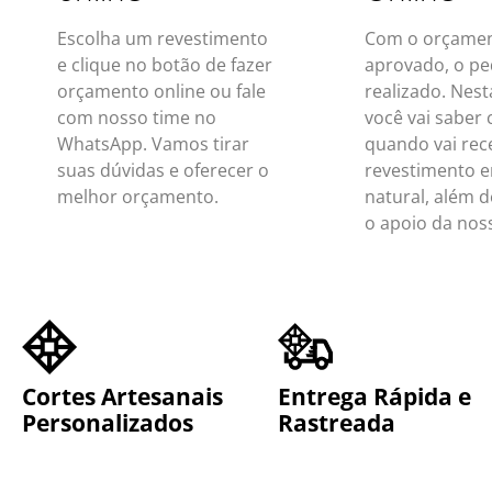
Escolha um revestimento
Com o orçame
e clique no botão de fazer
aprovado, o pe
orçamento online ou fale
realizado. Nest
com nosso time no
você vai saber
WhatsApp. Vamos tirar
quando vai rec
suas dúvidas e oferecer o
revestimento 
melhor orçamento.​
natural, além d
o apoio da nos
Cortes Artesanais
Entrega Rápida e
Personalizados​
Rastreada