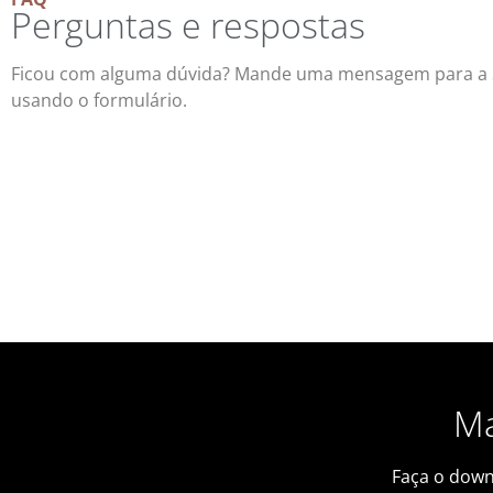
Perguntas e respostas
Ficou com alguma dúvida? Mande uma mensagem para a 
usando o formulário.
Ma
Faça o down